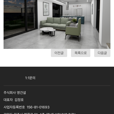
이전글
목록으로
다음글
1:1문의
주식회사 영건설
사업자명
대표자
김정호
사업자등록번호
156-81-01693